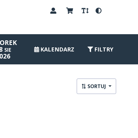
PL
OREK
8
KALENDARZ
FILTRY
SIE
026
SORTUJ