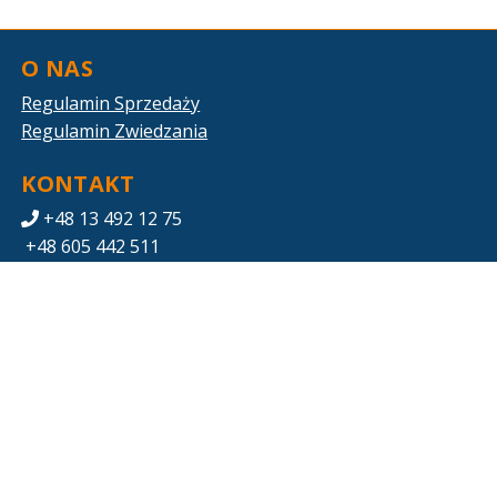
O NAS
Regulamin Sprzedaży
Regulamin Zwiedzania
KONTAKT
+48 13 492 12 75
+48 605 442 511
zwiedzanie.eos@gkpge.pl
POBIERZ SWOJE BILETY
Mapa strony
PGE ENERGIA ODNAWIALNA S.A.
Ul. Ogrodowa 59A, 00-876 Warszawa
5270019532