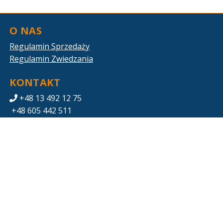
O NAS
Regulamin Sprzedaży
Regulamin Zwiedzania
KONTAKT
+48 13 492 12 75
+48 605 442 511
zwiedzanie.eos@gkpge.pl
POBIERZ SWOJE BILETY
Mapa strony
PGE ENERGIA ODNAWIALNA S.A.
Ul. Ogrodowa 59A, 00-876 Warszawa
5270019532