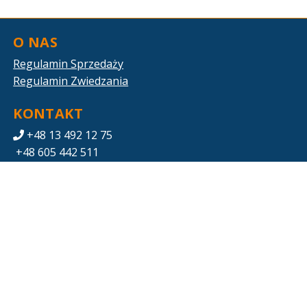
O NAS
Regulamin Sprzedaży
Regulamin Zwiedzania
KONTAKT
+48 13 492 12 75
+48 605 442 511
zwiedzanie.eos@gkpge.pl
POBIERZ SWOJE BILETY
Mapa strony
PGE ENERGIA ODNAWIALNA S.A.
Ul. Ogrodowa 59A, 00-876 Warszawa
5270019532