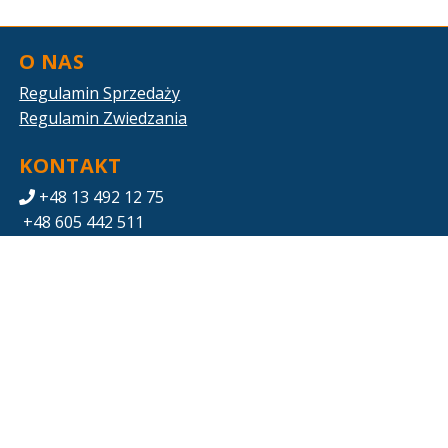
O NAS
Regulamin Sprzedaży
Regulamin Zwiedzania
KONTAKT
+48 13 492 12 75
+48 605 442 511
zwiedzanie.eos@gkpge.pl
POBIERZ SWOJE BILETY
Mapa strony
PGE ENERGIA ODNAWIALNA S.A.
Ul. Ogrodowa 59A, 00-876 Warszawa
5270019532