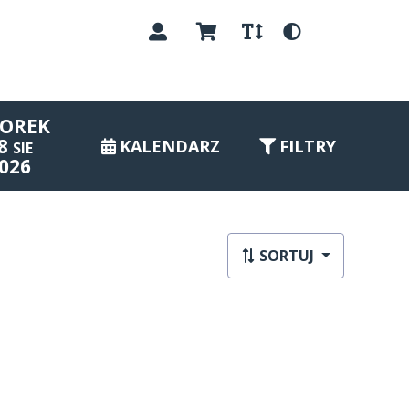
PL
OREK
8
KALENDARZ
FILTRY
SIE
026
SORTUJ