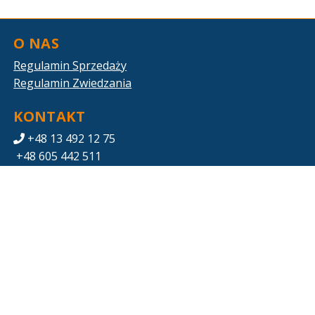
O NAS
Regulamin Sprzedaży
Regulamin Zwiedzania
KONTAKT
+48 13 492 12 75
+48 605 442 511
zwiedzanie.eos@gkpge.pl
POBIERZ SWOJE BILETY
Mapa strony
PGE ENERGIA ODNAWIALNA S.A.
Ul. Ogrodowa 59A, 00-876 Warszawa
5270019532